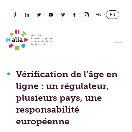
EN
/
FR
Paramètres d’accessibilité
linkedin.com
twitter.com
youtube.com
vimeo.com
facebook.com
instagram.com
Ouvrir
Vérification de l’âge en ligne : un régulateur, plusieurs 
Vérification de l’âge en
ligne : un régulateur,
plusieurs pays, une
responsabilité
européenne