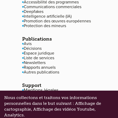
Accessibilité des programmes
Communications commerciales
Deepfakes
Intelligence artificielle (IA)
Promotion des œuvres européennes
Protection des mineurs
Publications
Avis
Décisions
Espace juridique
Liste de services
Newsletters
Rapports annuels
Autres publications
Support
Mentions légales
Protection des données
Nous collectons et traitons vos informations
Accessibilité
personnelles dans le but suivant :
Gestion des cookies
Affichage de
cartographie, Affichage des vidéos Youtube,
Analytics
.
©2026 Alia. Tous droits réservés
Made by
101