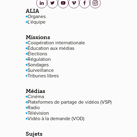
linkedin.com
twitter.com
youtube.com
vimeo.com
facebook.com
instagram.com
Navigation de pied de page
ALIA
Organes
L’équipe
Missions
Coopération internationale
Éducation aux médias
Élections
Régulation
Sondages
Surveillance
Tribunes libres
Médias
Cinéma
Plateformes de partage de vidéos (VSP)
Radio
Télévision
Vidéo à la demande (VOD)
Sujets