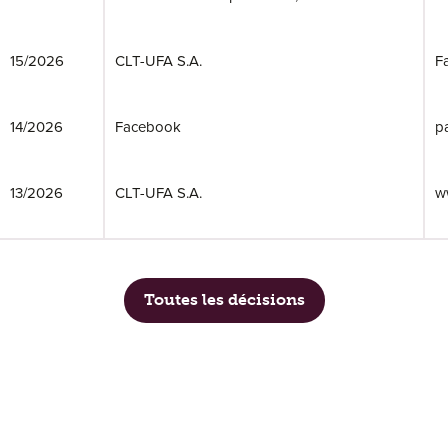
15/2026
CLT-UFA S.A.
F
14/2026
Facebook
p
13/2026
CLT-UFA S.A.
ww
Toutes les décisions