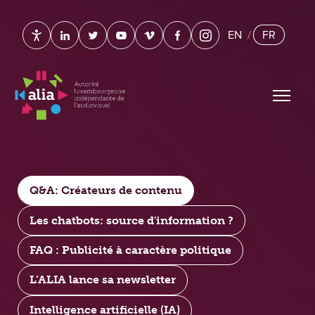
Page d'accueil
EN
/
FR
Paramètres d’accessibilité
linkedin.com
twitter.com
youtube.com
vimeo.com
facebook.com
instagram.com
Ouvrir
Q&A: Créateurs de contenu
Les chatbots: source d'information ?
FAQ : Publicité à caractère politique
L’ALIA lance sa newsletter
Intelligence artificielle (IA)