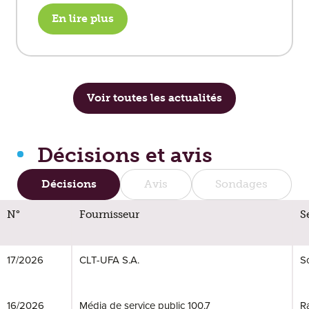
En lire plus
Voir toutes les actualités
Décisions et avis
Décisions
Avis
Sondages
Décisions
N°
Fournisseur
S
17/2026
CLT-UFA S.A.
S
16/2026
Média de service public 100,7
R