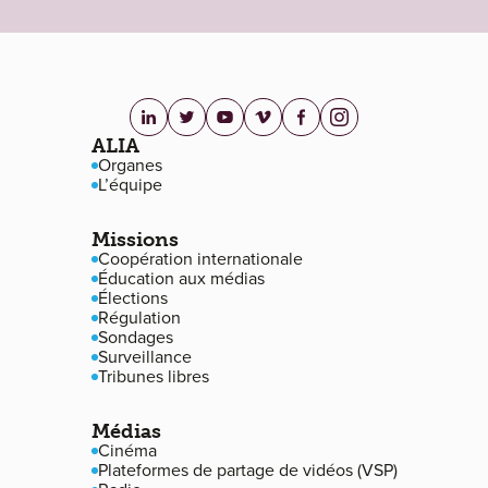
linkedin.com
twitter.com
youtube.com
vimeo.com
facebook.com
instagram.com
Navigation de pied de page
ALIA
Organes
L’équipe
Missions
Coopération internationale
Éducation aux médias
Élections
Régulation
Sondages
Surveillance
Tribunes libres
Médias
Cinéma
Plateformes de partage de vidéos (VSP)