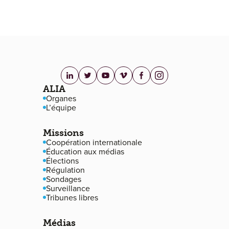
linkedin.com
twitter.com
youtube.com
vimeo.com
facebook.com
instagram.com
Navigation de pied de page
ALIA
Organes
L’équipe
Missions
Coopération internationale
Éducation aux médias
Élections
Régulation
Sondages
Surveillance
Tribunes libres
Médias