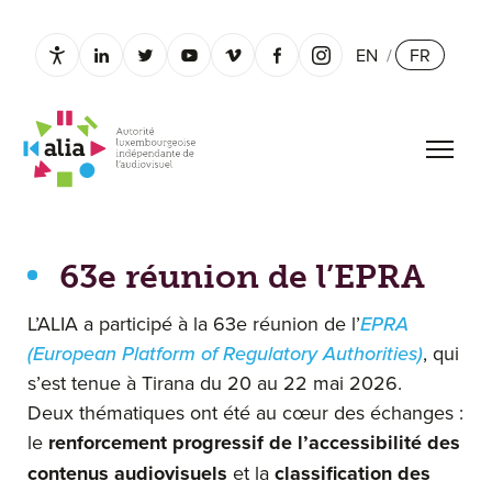
EN
/
FR
Paramètres d’accessibilité
linkedin.com
twitter.com
youtube.com
vimeo.com
facebook.com
instagram.com
Ouvrir
63e réunion de l’EPRA
63e réunion de l’EPRA
L’ALIA a participé à la 63e réunion de l’
EPRA
(European Platform of Regulatory Authorities)
, qui
s’est tenue à Tirana du 20 au 22 mai 2026.
Deux thématiques ont été au cœur des échanges :
le
renforcement progressif de l’accessibilité des
contenus audiovisuels
et la
classification des