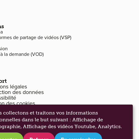
as
a
ormes de partage de vidéos (VSP)
sion
 à la demande (VOD)
ort
ons légales
ction des données
ibilité
on des cookies
 collectons et traitons vos informations
onnelles dans le but suivant :
Affichage de
ographie, Affichage des vidéos Youtube, Analytics
.