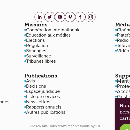
linkedin.com
twitter.com
youtube.com
vimeo.com
facebook.com
instagram.com
Missions
Médi
Coopération internationale
Ciném
Éducation aux médias
Platef
Élections
Radio
Régulation
Télévi
Sondages
Vidéo
Surveillance
Tribunes libres
Publications
Supp
Menti
Avis
Prote
Décisions
Access
Espace juridique
Gesti
Liste de services
nnes
Newsletters
Nous
Rapports annuels
Autres publications
pers
cart
©2026 Alia. Tous droits réservés
Made by
101