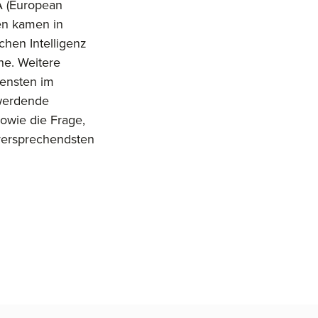
 (European
en kamen in
hen Intelligenz
he. Weitere
ensten im
werdende
owie die Frage,
versprechendsten