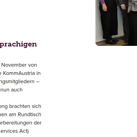
sprachigen
4. November von
e KommAustria in
ngsmitgliedern –
 nun auch
ong brachten sich
ionen am Rundtisch
orbereitungen der
ervices Act)