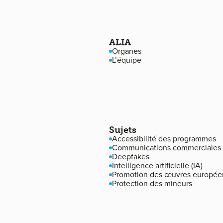
Navigation de pied de page
ALIA
Organes
L’équipe
Sujets
Accessibilité des programmes
Communications commerciales
Deepfakes
Intelligence artificielle (IA)
Promotion des œuvres europée
Protection des mineurs