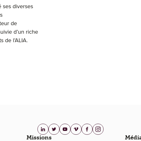
é ses diverses
us
cteur de
suivie d’un riche
s de l’ALIA.
linkedin.com
twitter.com
youtube.com
vimeo.com
facebook.com
instagram.com
Missions
Médi