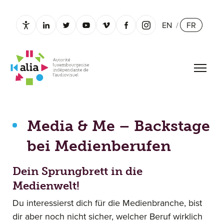
EN
/
FR
Paramètres d’accessibilité
linkedin.com
twitter.com
youtube.com
vimeo.com
facebook.com
instagram.com
Ouvrir
Media & Me – Backstage bei Medienberufen
Media & Me – Backstage
bei Medienberufen
Dein Sprungbrett in die
Medienwelt!
Du interessierst dich für die Medienbranche, bist
dir aber noch nicht sicher, welcher Beruf wirklich