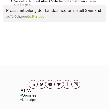
Pressemitteilung der Landesmedienanstalt Saarland
Télécharger
Partager
linkedin.com
twitter.com
youtube.com
vimeo.com
facebook.com
instagram.com
Navigation de pied de page
ALIA
Organes
L’équipe