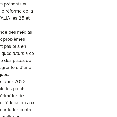
rs présents au
lle réforme de la
l’ALIA les 25 et
onde des médias
ux problèmes
t pas pris en
tiques futurs à ce
se des pistes de
égrer lors d’une
ques.
octobre 2023,
té les points
 périmètre de
de l’éducation aux
pour lutter contre
remplir ces