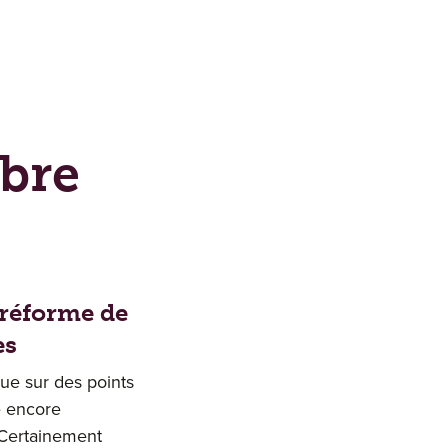
obre
 réforme de
es
que sur des points
e encore
? Certainement