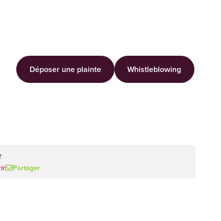
Déposer une plainte
Whistleblowing
r
ir
Partager