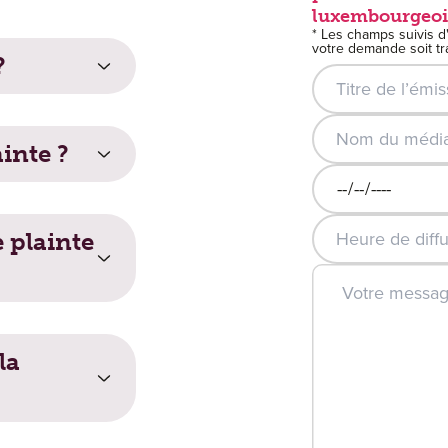
luxembourgeois
* Les champs suivis d
votre demande soit tra
?
Titre de l’émission
Nom du média / 
ainte ?
Date de diffusion 
Heure de diffusio
 ?
 plainte
e :
la