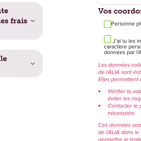
 de l'Autorité entraîne des frais ?
nte
Vos coord
es frais
Personne p
J’ai lu les
caractère pers
données par l’A
 ?
le
Les données coll
de l’ALIA sont i
Elles permettent 
Vérifier la va
éviter les ris
Contacter le p
nécessaire.
Ces données sont
de l’ALIA dans le
permettre le tra