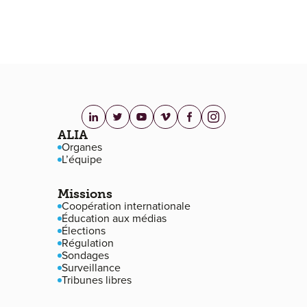
linkedin.com
twitter.com
youtube.com
vimeo.com
facebook.com
instagram.com
Navigation de pied de page
ALIA
Organes
L’équipe
Missions
Coopération internationale
Éducation aux médias
Élections
Régulation
Sondages
Surveillance
Tribunes libres