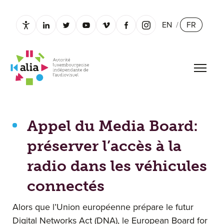
EN
/
FR
Paramètres d’accessibilité
linkedin.com
twitter.com
youtube.com
vimeo.com
facebook.com
instagram.com
Ouvrir
Appel du Media Board: préserver l’accès à la radio dans 
Appel du Media Board:
préserver l’accès à la
radio dans les véhicules
connectés
Alors que l’Union européenne prépare le futur
Digital Networks Act (DNA), le European Board for