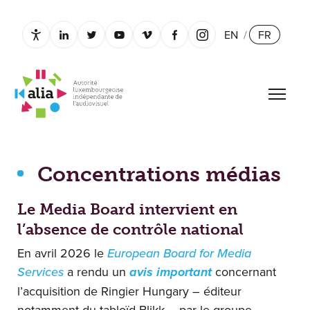
EN
/
FR
Paramètres d’accessibilité
linkedin.com
twitter.com
youtube.com
vimeo.com
facebook.com
instagram.com
Ouvrir
Concentrations médias
Concentrations médias
Le Media Board intervient en
l’absence de contrôle national
En avril 2026 le
European Board for Media
Services
a rendu un
avis important
concernant
l’acquisition de Ringier Hungary – éditeur
notamment du tabloïd Blikk – par le groupe