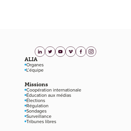
linkedin.com
twitter.com
youtube.com
vimeo.com
facebook.com
instagram.com
Navigation de pied de page
ALIA
Organes
L’équipe
Missions
Coopération internationale
Éducation aux médias
Élections
Régulation
Sondages
Surveillance
Tribunes libres