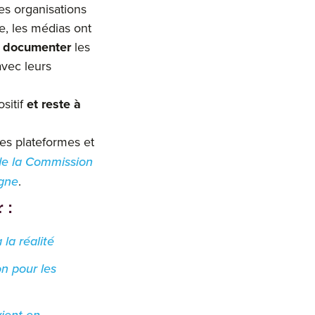
es organisations
, les médias ont
,
documenter
les
avec leurs
sitif
et reste à
des plateformes et
 de la Commission
igne
.
 :
la réalité
on pour les
vient en