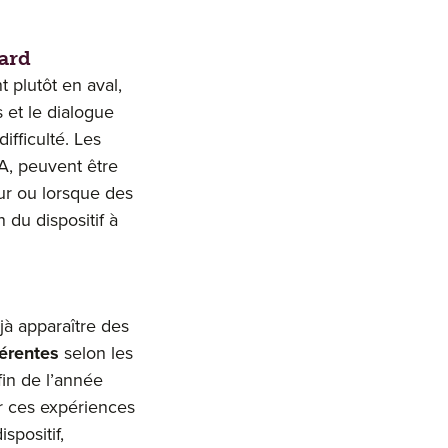
oard
t plutôt en aval,
 et le dialogue
ifficulté. Les
A, peuvent être
eur ou lorsque des
 du dispositif à
jà apparaître des
férentes
selon les
fin de l’année
r ces expériences
spositif,