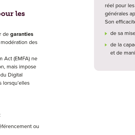
réel pour les
our les
générales ap
Son efficaci
de sa mise
er de
garanties
 modération des
de la capa
et de mani
om Act (EMFA) ne
on, mais impose
du Digital
 lorsqu’elles
:
référencement ou
;