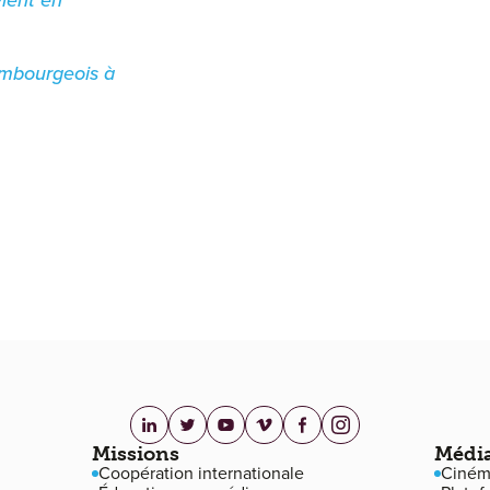
embourgeois à
linkedin.com
twitter.com
youtube.com
vimeo.com
facebook.com
instagram.com
Missions
Médi
Coopération internationale
Ciném