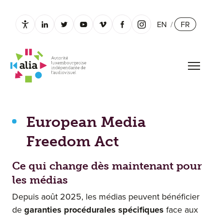
EN
/
FR
Paramètres d’accessibilité
linkedin.com
twitter.com
youtube.com
vimeo.com
facebook.com
instagram.com
Ouvrir
European Media Freedom Act
European Media
Freedom Act
Ce qui change dès maintenant pour
les médias
Depuis août 2025, les médias peuvent bénéficier
de
garanties procédurales spécifiques
face aux