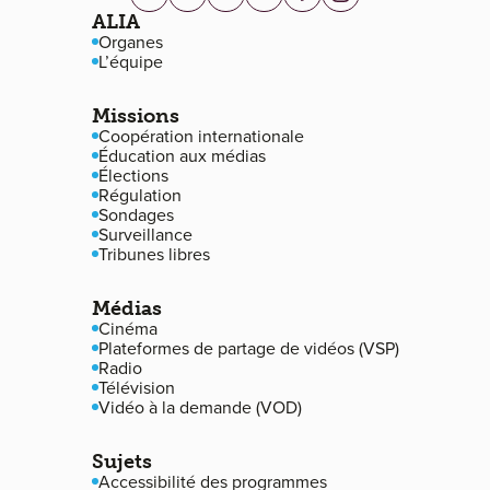
linkedin.com
twitter.com
youtube.com
vimeo.com
facebook.com
instagram.com
Navigation de pied de page
ALIA
Organes
L’équipe
Missions
Coopération internationale
Éducation aux médias
Élections
Régulation
Sondages
Surveillance
Tribunes libres
Médias
Cinéma
Plateformes de partage de vidéos (VSP)
Radio
Télévision
Vidéo à la demande (VOD)
Sujets
Accessibilité des programmes