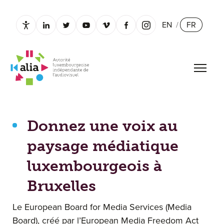
EN
/
FR
Paramètres d’accessibilité
linkedin.com
twitter.com
youtube.com
vimeo.com
facebook.com
instagram.com
Ouvrir
Donnez une voix au paysage médiatique luxembourgeois 
Donnez une voix au
paysage médiatique
luxembourgeois à
Bruxelles
Le European Board for Media Services (Media
Board), créé par l’European Media Freedom Act