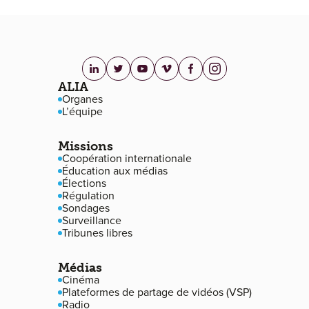
linkedin.com
twitter.com
youtube.com
vimeo.com
facebook.com
instagram.com
Navigation de pied de page
ALIA
Organes
L’équipe
Missions
Coopération internationale
Éducation aux médias
Élections
Régulation
Sondages
Surveillance
Tribunes libres
Médias
Cinéma
Plateformes de partage de vidéos (VSP)
Radio