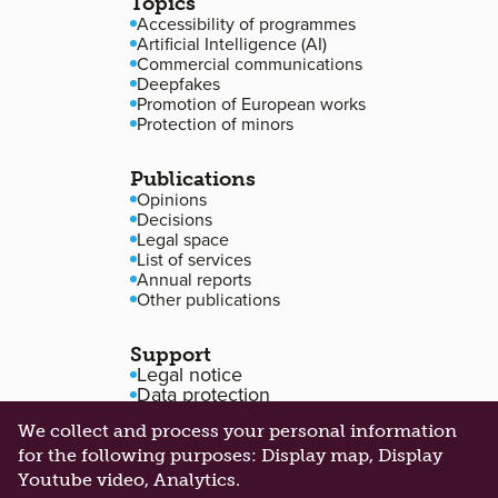
Topics
Accessibility of programmes
Artificial Intelligence (AI)
Commercial communications
Deepfakes
Promotion of European works
Protection of minors
Publications
Opinions
Decisions
Legal space
List of services
Annual reports
Other publications
Support
Legal notice
Data protection
Accessibility
We collect and process your personal information
Cookie management
for the following purposes:
Display map, Display
Youtube video, Analytics
.
©2026 Alia. All rights reserved
Made by
101