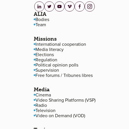
linkedin.com
twitter.com
youtube.com
vimeo.com
facebook.com
instagram.com
Footer navigation
ALIA
Bodies
Team
Missions
International cooperation
Media literacy
Elections
Regulation
Political opinion polls
Supervision
Free forums / Tribunes libres
Media
Cinema
Video Sharing Platforms (VSP)
Radio
Television
Video on Demand (VOD)