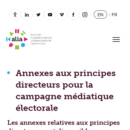
EN
/
FR
Paramètres d’accessibilité
linkedin.com
twitter.com
youtube.com
vimeo.com
facebook.com
instagram.com
Open 
Annexes aux principes directeurs pour la campagne média
Annexes aux principes
directeurs pour la
campagne médiatique
électorale
Les annexes relatives aux principes