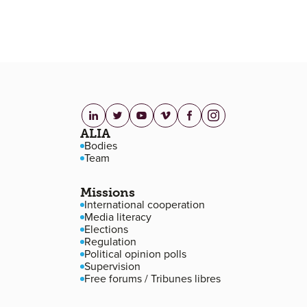
linkedin.com
twitter.com
youtube.com
vimeo.com
facebook.com
instagram.com
Footer navigation
ALIA
Bodies
Team
Missions
International cooperation
Media literacy
Elections
Regulation
Political opinion polls
Supervision
Free forums / Tribunes libres