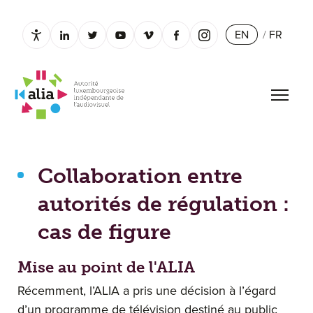
EN
/
FR
Paramètres d’accessibilité
linkedin.com
twitter.com
youtube.com
vimeo.com
facebook.com
instagram.com
Open 
Collaboration entre autorités de régulation : cas de figure
Collaboration entre
autorités de régulation :
cas de figure
Mise au point de l'ALIA
Récemment, l’ALIA a pris une décision à l’égard
d’un programme de télévision destiné au public